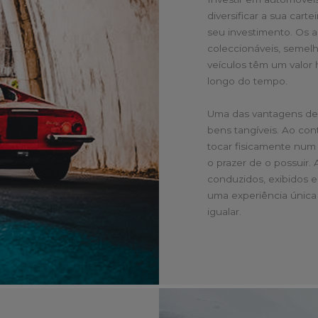
diversificar a sua car
seu investimento. Os 
coleccionáveis, semelh
veículos têm um valor 
longo do tempo.
Uma das vantagens de 
bens tangíveis. Ao cont
tocar fisicamente num 
o prazer de o possuir.
conduzidos, exibidos e
uma experiência única
igualar.