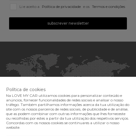
Li e aceito a
Política de privacidade
e os
Termos e condições
subscrever newsletter
Política de cookies
Na LOVE MY CAR utilizamos cookies para personalizar conteúdo e
anúncios, fornecer funcionalidades de redes sociais e analisar o nosso
tráfego. Também partilhamos informações acerca da tua utilização do
site com os nossos parceiros de redes sociais, de publicidade e de análise,
que as podem combinar com outras informações que lhes forneceste
ou recolhidas por estes a partir da tua utilização dos respetivos serviços.
Concordas com os nossos cookies se continuares a utilizar o nosso
DE PORTUGAL PARA O MUNDO
website.