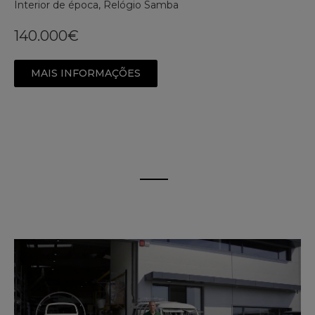
Interior de época, Relógio Samba
V
1
140.000€
Co
In
MAIS INFORMAÇÕES
Ca
na
Ta
#m
6